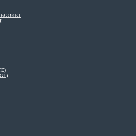
DT BOOKET
T
TE)
LGT)