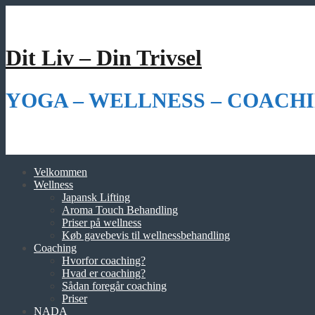
Videre
til
indhold
Dit Liv – Din Trivsel
YOGA – WELLNESS – COACHI
Velkommen
Wellness
Japansk Lifting
Aroma Touch Behandling
Priser på wellness
Køb gavebevis til wellnessbehandling
Coaching
Hvorfor coaching?
Hvad er coaching?
Sådan foregår coaching
Priser
NADA