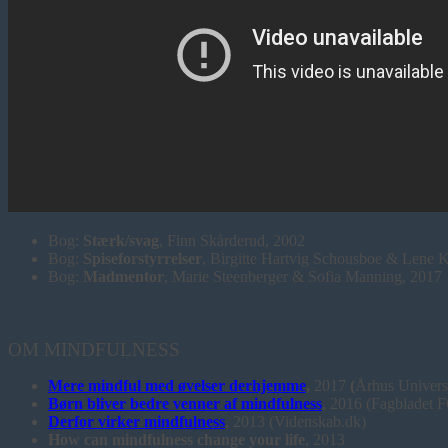
Bog:
Stærk/svag
, Finn Skårderud, 2002
Bog:
Spiseforstyrrelser
, Birgitte Hartvig Schousboe & Lene 
Bog:
Madmentor
, Marie Steenberger & Sofia Manning, 2017
OM MINDFULNESS
Mere mindful med øvelser derhjemme
,
2017
(
Århus Universi
Børn bliver bedre venner af mindfulness
,
2016 (Fagbladet 
Derfor virker mindfulness
, 2013 (Videnskab.dk)
How can mindfulness change your life
, 2013