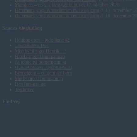
Marokko – yoga, qigong & kultur
d. 17. oktober 2026
Hammam, yoga & meditation m. te og frugt
d. 13. november 2
Hammam, yoga & meditation m. te og frugt
d. 18. december 2
Seneste blogindlæg
Helikopteren – lydbillede #2
Julemandens Hus
Men hvad siger Henrik…?
Hittebarnet i Uummannaq
At jobbe på børnehjemmet
Hundeflokken – lydbillede #1
Børnehjem – et hjem for børn
Mødet med Uummannaq
Den første gang
Testfarcen
Find vej