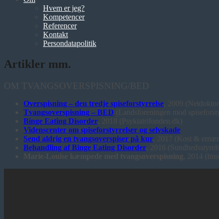
Hvem er jeg?
Kompetencer
Referencer
Kontakt
Persondatapolitik
Artikler mm.
OM TVANGSOVERSPISNING/BED
Overspisning – den tredje spiseforstyrrelse
, 2009 (Netdoktor
Tvangsoverspisning – BED
(Landsforeningen mod spiseforsty
Binge Eating Disorder
, 2018 (Psykiatrifonden.dk)
Videnscenter om spiseforstyrrelser og selvskade
Send aldrig en tvangsoverspiser på kur
, 2017 (Kost & ernær
Behandling af Binge Eating Disorder
, 2016 (Sundhedsstyrel
Marie-Louise kæmpede med tvangsoverspisning
, 2014 (lms