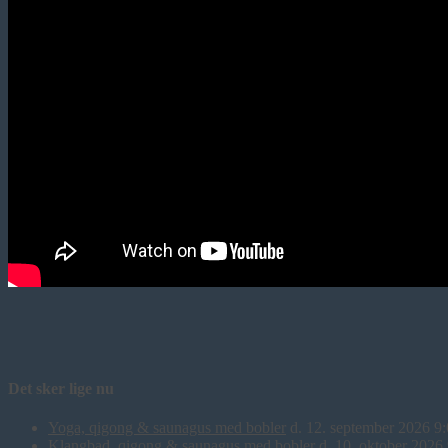
Det sker lige nu
Yoga, qigong & saunagus med bobler
d. 12. september 2026 9
Klangbad, qigong & saunagus med bobler
d. 10. oktober 2026