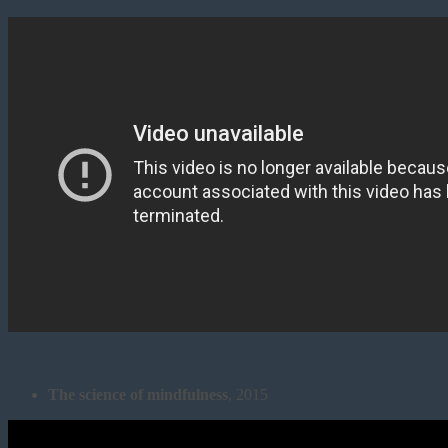
The science of mindfulness
, 2015