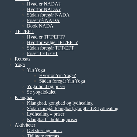
Hvad er NADA?
Hvorfor NADA?
Sådan foregår NADA
Priser på NADA
Book NADA
TFT/EFT
Hvad er TFT/EFT?
Hvorfor vælge TFT/EFT?
Sådan foregår TFT/EFT
Priser TFT/EFT
Retreats
Yoga
Yin Yoga
Hvorfor Yin Yoga?
Sådan foregår Yin Yoga
Yoga-hold og priser
Se yogalokalet
Klangbad
Klangbad, gongbad og lydhealing
Sådan foregår klangbad, gongbad & lydhealing
Lydhealing – priser
Klangbad – hold og priser
Aktiviteter
Det sker lige nu…
Tidligere retreats