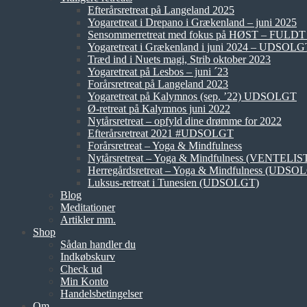
Efterårsretreat på Langeland 2025
Yogaretreat i Drepano i Grækenland – juni 2025
Sensommerretreat med fokus på HØST – FUL
Yogaretreat i Grækenland i juni 2024 – UDSOLG
Træd ind i Nuets magi, Strib oktober 2023
Yogaretreat på Lesbos – juni ´23
Forårsretreat på Langeland 2023
Yogaretreat på Kalymnos (sep. ’22) UDSOLGT
Ø-retreat på Kalymnos juni 2022
Nytårsretreat – opfyld dine drømme for 2022
Efterårsretreat 2021 #UDSOLGT
Forårsretreat – Yoga & Mindfulness
Nytårsretreat – Yoga & Mindfulness (VENTELIS
Herregårdsretreat – Yoga & Mindfulness (UDSO
Luksus-retreat i Tunesien (UDSOLGT)
Blog
Meditationer
Artikler mm.
Shop
Sådan handler du
Indkøbskurv
Check ud
Min Konto
Handelsbetingelser
Om