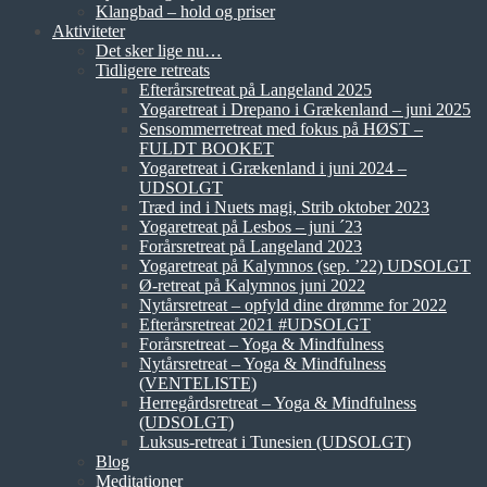
Klangbad – hold og priser
Aktiviteter
Det sker lige nu…
Tidligere retreats
Efterårsretreat på Langeland 2025
Yogaretreat i Drepano i Grækenland – juni 2025
Sensommerretreat med fokus på HØST –
FULDT BOOKET
Yogaretreat i Grækenland i juni 2024 –
UDSOLGT
Træd ind i Nuets magi, Strib oktober 2023
Yogaretreat på Lesbos – juni ´23
Forårsretreat på Langeland 2023
Yogaretreat på Kalymnos (sep. ’22) UDSOLGT
Ø-retreat på Kalymnos juni 2022
Nytårsretreat – opfyld dine drømme for 2022
Efterårsretreat 2021 #UDSOLGT
Forårsretreat – Yoga & Mindfulness
Nytårsretreat – Yoga & Mindfulness
(VENTELISTE)
Herregårdsretreat – Yoga & Mindfulness
(UDSOLGT)
Luksus-retreat i Tunesien (UDSOLGT)
Blog
Meditationer