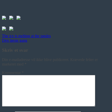
Indlægsnavigation
The ice is melting at the pøules
Den første gang
Skriv et svar
Din e-mailadresse vil ikke blive publiceret.
Krævede felter er
markeret med
*
Kommentar
*