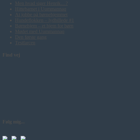
Men hvad siger Henrik…?
Hittebarnet i Uummannaq
At jobbe på børnehjemmet
Hundeflokken – lydbillede #1
Børnehjem – et hjem for børn
Mødet med Uummannaq
Den første gang
Testfarcen
Find vej
Følg mig...