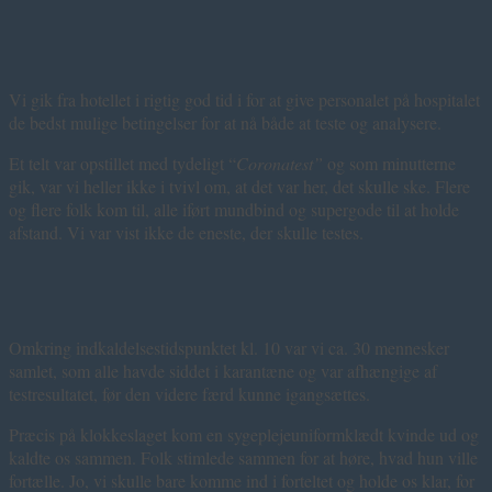
Vi gik fra hotellet i rigtig god tid i for at give personalet på hospitalet
de bedst mulige betingelser for at nå både at teste og analysere.
Et telt var opstillet med tydeligt “
Coronatest”
og som minutterne
gik, var vi heller ikke i tvivl om, at det var her, det skulle ske. Flere
og flere folk kom til, alle iført mundbind og supergode til at holde
afstand. Vi var vist ikke de eneste, der skulle testes.
Omkring indkaldelsestidspunktet kl. 10 var vi ca. 30 mennesker
samlet, som alle havde siddet i karantæne og var afhængige af
testresultatet, før den videre færd kunne igangsættes.
Præcis på klokkeslaget kom en sygeplejeuniformklædt kvinde ud og
kaldte os sammen. Folk stimlede sammen for at høre, hvad hun ville
fortælle. Jo, vi skulle bare komme ind i forteltet og holde os klar, for