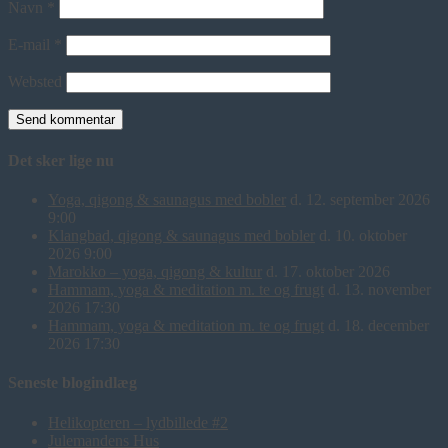
Navn
*
E-mail
*
Websted
Det sker lige nu
Yoga, qigong & saunagus med bobler
d. 12. september 2026
9:00
Klangbad, qigong & saunagus med bobler
d. 10. oktober
2026 9:00
Marokko – yoga, qigong & kultur
d. 17. oktober 2026
Hammam, yoga & meditation m. te og frugt
d. 13. november
2026 17:30
Hammam, yoga & meditation m. te og frugt
d. 18. december
2026 17:30
Seneste blogindlæg
Helikopteren – lydbillede #2
Julemandens Hus