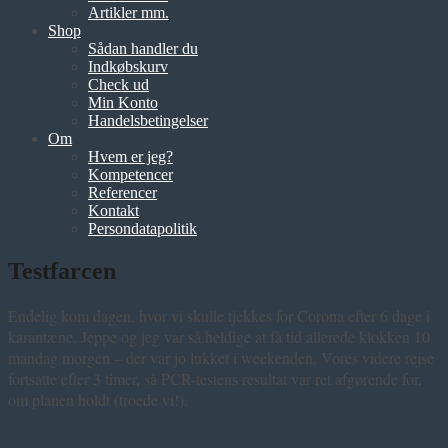
Artikler mm.
Shop
Sådan handler du
Indkøbskurv
Check ud
Min Konto
Handelsbetingelser
Om
Hvem er jeg?
Kompetencer
Referencer
Kontakt
Persondatapolitik
Testfarcen
Endelig kom dagen, hvor vi skulle tjekkes for Corona efter 6 dage i
karantæne. Jeppe og jeg var så heldige at få tid allerede klokken 10
mandag morgen – der var jo lukket i weekenden. Vores videre rejse
fortsatte efter 3 timer, så PCR-testens resultat var ret afgørende for,
om planen holdt (troede vi!).