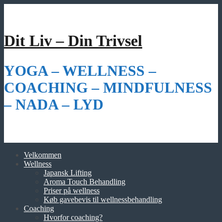
Videre
til
indhold
Dit Liv – Din Trivsel
YOGA – WELLNESS –
COACHING – MINDFULNESS
– NADA – LYD
Velkommen
Wellness
Japansk Lifting
Aroma Touch Behandling
Priser på wellness
Køb gavebevis til wellnessbehandling
Coaching
Hvorfor coaching?