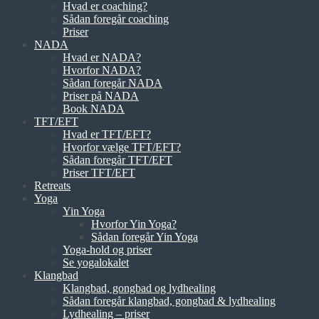
Hvad er coaching?
Sådan foregår coaching
Priser
NADA
Hvad er NADA?
Hvorfor NADA?
Sådan foregår NADA
Priser på NADA
Book NADA
TFT/EFT
Hvad er TFT/EFT?
Hvorfor vælge TFT/EFT?
Sådan foregår TFT/EFT
Priser TFT/EFT
Retreats
Yoga
Yin Yoga
Hvorfor Yin Yoga?
Sådan foregår Yin Yoga
Yoga-hold og priser
Se yogalokalet
Klangbad
Klangbad, gongbad og lydhealing
Sådan foregår klangbad, gongbad & lydhealing
Lydhealing – priser