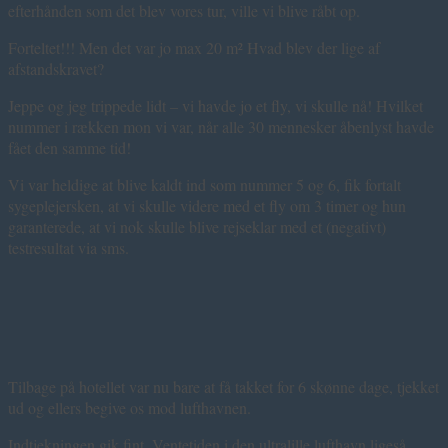
efterhånden som det blev vores tur, ville vi blive råbt op.
Forteltet!!! Men det var jo max 20 m² Hvad blev der lige af
afstandskravet?
Jeppe og jeg trippede lidt – vi havde jo et fly, vi skulle nå! Hvilket
nummer i rækken mon vi var, når alle 30 mennesker åbenlyst havde
fået den samme tid!
Vi var heldige at blive kaldt ind som nummer 5 og 6, fik fortalt
sygeplejersken, at vi skulle videre med et fly om 3 timer og hun
garanterede, at vi nok skulle blive rejseklar med et (negativt)
testresultat via sms.
Tilbage på hotellet var nu bare at få takket for 6 skønne dage, tjekket
ud og ellers begive os mod lufthavnen.
Indtjekningen gik fint. Ventetiden i den ultralille lufthavn ligeså.