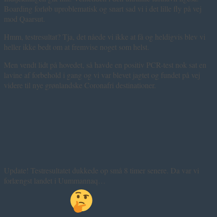
Boarding forløb uproblematisk og snart sad vi i det lille fly på vej
mod Qaarsut.
Hmm, testresultat? Tja, det nåede vi ikke at få og heldigvis blev vi
heller ikke bedt om at fremvise noget som helst.
Men vendt lidt på hovedet, så havde en positiv PCR-test nok sat en
lavine af forbehold i gang og vi var blevet jagtet og fundet på vej
videre til nye grønlandske Coronafri destinationer.
Update! Testresultatet dukkede op små 8 timer senere. Da var vi
forlængst landet i Uummannaq…