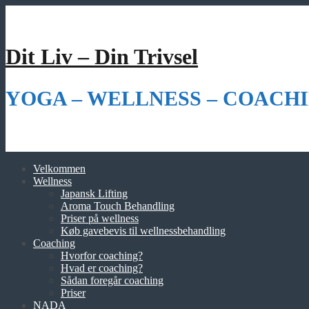
Videre
til
indhold
Dit Liv – Din Trivsel
YOGA – WELLNESS – COACHI
Velkommen
Wellness
Japansk Lifting
Aroma Touch Behandling
Priser på wellness
Køb gavebevis til wellnessbehandling
Coaching
Hvorfor coaching?
Hvad er coaching?
Sådan foregår coaching
Priser
NADA