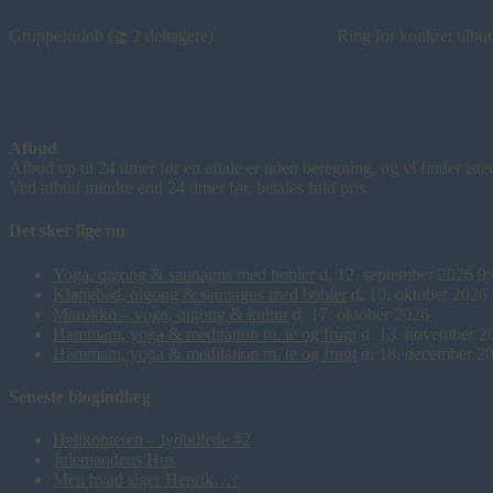
Gruppeforløb (≧ 2 deltagere) Ring for konkret tilbu
Afbud
Afbud op til 24 timer før en aftale er uden beregning, og vi finder isted
Ved afbud mindre end 24 timer før, betales fuld pris.
Det sker lige nu
Yoga, qigong & saunagus med bobler
d. 12. september 2026 9
Klangbad, qigong & saunagus med bobler
d. 10. oktober 2026
Marokko – yoga, qigong & kultur
d. 17. oktober 2026
Hammam, yoga & meditation m. te og frugt
d. 13. november 2
Hammam, yoga & meditation m. te og frugt
d. 18. december 2
Seneste blogindlæg
Helikopteren – lydbillede #2
Julemandens Hus
Men hvad siger Henrik…?