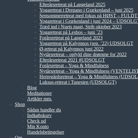
Efterårsretreat på Langeland 2025
Yogaretreat i Drepano i Grækenland – juni 2025
Sensommerretreat med fokus på HØST – FUL
Yogaretreat i Grækenland i juni 2024 – UDSOLG
Træd ind i Nuets magi, Strib oktober 2023
Yogaretreat på Lesbos – juni ´23
Forårsretreat på Langeland 2023
Yogaretreat på Kalymnos (sep. ’22) UDSOLGT
Ø-retreat på Kalymnos juni 2022
Nytårsretreat – opfyld dine drømme for 2022
Efterårsretreat 2021 #UDSOLGT
Forårsretreat – Yoga & Mindfulness
Nytårsretreat – Yoga & Mindfulness (VENTELIS
Herregårdsretreat – Yoga & Mindfulness (UDSO
Luksus-retreat i Tunesien (UDSOLGT)
Blog
Meditationer
Artikler mm.
Shop
Sådan handler du
Indkøbskurv
Check ud
Min Konto
Handelsbetingelser
Om