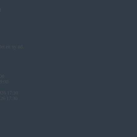
d
et en ny tid.
:00
 9:00
026 17:30
026 17:30