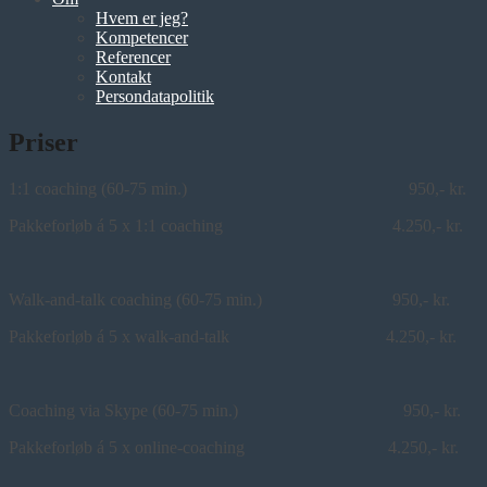
Hvem er jeg?
Kompetencer
Referencer
Kontakt
Persondatapolitik
Priser
1:1 coaching (60-75 min.) 950,- kr.
Pakkeforløb á 5 x 1:1 coaching 4.250,- kr.
Walk-and-talk coaching (60-75 min.) 950,- kr.
Pakkeforløb á 5 x walk-and-talk 4.250,- kr.
Coaching via Skype (60-75 min.) 950,- kr.
Pakkeforløb á 5 x online-coaching 4.250,- kr.