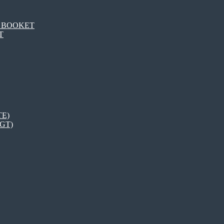
DT BOOKET
T
TE)
LGT)