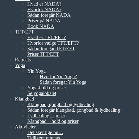
Hvad er NADA?
Hvorfor NADA?
Sådan foregår NADA
Priser på NADA
Book NADA
TFT/EFT
Hvad er TFT/EFT?
Hvorfor vælge TFT/EFT?
Sådan foregår TFT/EFT
Priser TFT/EFT
Retreats
Yoga
Yin Yoga
Hvorfor Yin Yoga?
Sådan foregår Yin Yoga
Yoga-hold og priser
Se yogalokalet
Klangbad
Klangbad, gongbad og lydhealing
Sådan foregår klangbad, gongbad & lydhealing
Lydhealing – priser
Klangbad – hold og priser
Aktiviteter
Det sker lige nu…
Tidligere retreats