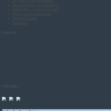
At jobbe på børnehjemmet
Hundeflokken – lydbillede #1
Børnehjem – et hjem for børn
Mødet med Uummannaq
Den første gang
Testfarcen
Find vej
Følg mig...