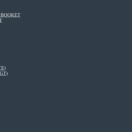
DT BOOKET
T
TE)
LGT)