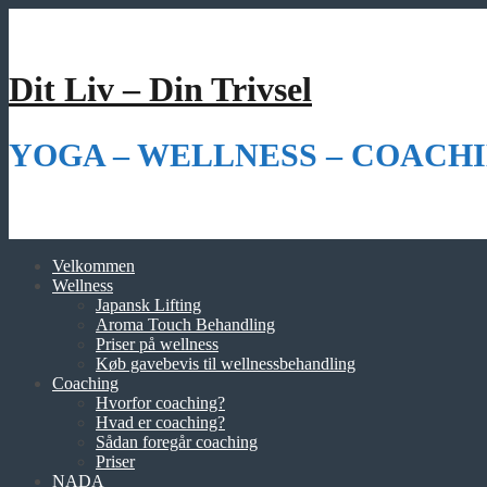
Videre
til
indhold
Dit Liv – Din Trivsel
YOGA – WELLNESS – COACHI
Velkommen
Wellness
Japansk Lifting
Aroma Touch Behandling
Priser på wellness
Køb gavebevis til wellnessbehandling
Coaching
Hvorfor coaching?
Hvad er coaching?
Sådan foregår coaching
Priser
NADA