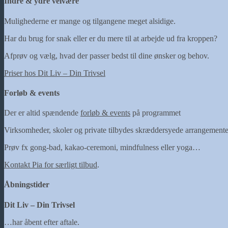
Indre & ydre velvære
Mulighederne er mange og tilgangene meget alsidige.
Har du brug for snak eller er du mere til at arbejde ud fra kroppen?
Afprøv og vælg, hvad der passer bedst til dine ønsker og behov.
Priser hos Dit Liv – Din Trivsel
Forløb & events
Der er altid spændende
forløb & events
på programmet
Virksomheder, skoler og private tilbydes skræddersyede arrangementer
Prøv fx gong-bad, kakao-ceremoni, mindfulness eller yoga…
Kontakt Pia for særligt tilbud
.
Åbningstider
Dit Liv – Din Trivsel
…har åbent efter aftale.