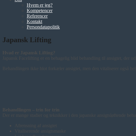
Hvem er jeg?
Kompetencer
Referencer
Kontakt
Persondatapolitik
Japansk Lifting
Hvad er Japansk Lifting?
Japansk Facelifting er en behagelig blid behandling til ansigtet, der u
Behandlingen ikke blot forkæler ansigtet, men den vitaliserer også he
Behandlingen – trin for trin
Der er mange stadier og teknikker i den japanske ansigtsløftende beha
Afrensning af ansigtet
Vitaliserende ansigtsmaske