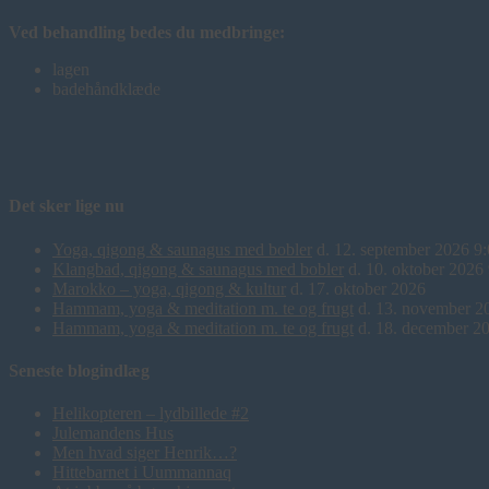
Ved behandling bedes du medbringe:
lagen
badehåndklæde
Det sker lige nu
Yoga, qigong & saunagus med bobler
d. 12. september 2026 9
Klangbad, qigong & saunagus med bobler
d. 10. oktober 2026
Marokko – yoga, qigong & kultur
d. 17. oktober 2026
Hammam, yoga & meditation m. te og frugt
d. 13. november 2
Hammam, yoga & meditation m. te og frugt
d. 18. december 2
Seneste blogindlæg
Helikopteren – lydbillede #2
Julemandens Hus
Men hvad siger Henrik…?
Hittebarnet i Uummannaq