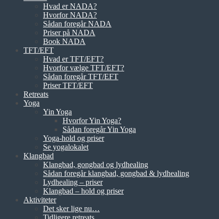
Hvad er NADA?
Hvorfor NADA?
Sådan foregår NADA
Priser på NADA
Book NADA
TFT/EFT
Hvad er TFT/EFT?
Hvorfor vælge TFT/EFT?
Sådan foregår TFT/EFT
Priser TFT/EFT
Retreats
Yoga
Yin Yoga
Hvorfor Yin Yoga?
Sådan foregår Yin Yoga
Yoga-hold og priser
Se yogalokalet
Klangbad
Klangbad, gongbad og lydhealing
Sådan foregår klangbad, gongbad & lydhealing
Lydhealing – priser
Klangbad – hold og priser
Aktiviteter
Det sker lige nu…
Tidligere retreats