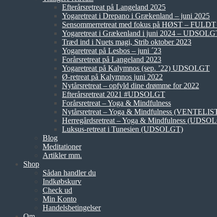
Efterårsretreat på Langeland 2025
Yogaretreat i Drepano i Grækenland – juni 2025
Sensommerretreat med fokus på HØST – FUL
Yogaretreat i Grækenland i juni 2024 – UDSOLG
Træd ind i Nuets magi, Strib oktober 2023
Yogaretreat på Lesbos – juni ´23
Forårsretreat på Langeland 2023
Yogaretreat på Kalymnos (sep. ’22) UDSOLGT
Ø-retreat på Kalymnos juni 2022
Nytårsretreat – opfyld dine drømme for 2022
Efterårsretreat 2021 #UDSOLGT
Forårsretreat – Yoga & Mindfulness
Nytårsretreat – Yoga & Mindfulness (VENTELIS
Herregårdsretreat – Yoga & Mindfulness (UDSO
Luksus-retreat i Tunesien (UDSOLGT)
Blog
Meditationer
Artikler mm.
Shop
Sådan handler du
Indkøbskurv
Check ud
Min Konto
Handelsbetingelser
Om