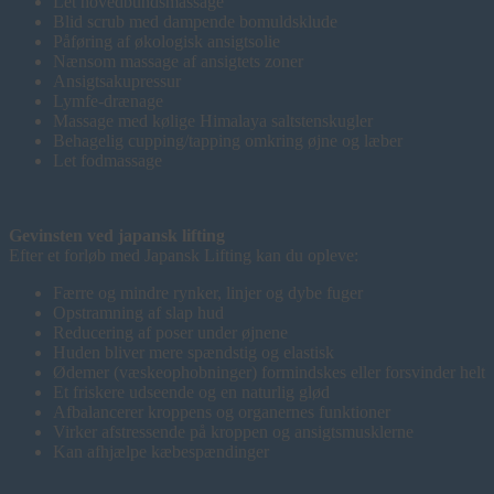
Let hovedbundsmassage
Blid scrub med dampende bomuldsklude
Påføring af økologisk ansigtsolie
Nænsom massage af ansigtets zoner
Ansigtsakupressur
Lymfe-drænage
Massage med kølige Himalaya saltstenskugler
Behagelig cupping/tapping omkring øjne og læber
Let fodmassage
Gevinsten ved japansk lifting
Efter et forløb med Japansk Lifting kan du opleve:
Færre og mindre rynker, linjer og dybe fuger
Opstramning af slap hud
Reducering af poser under øjnene
Huden bliver mere spændstig og elastisk
Ødemer (væskeophobninger) formindskes eller forsvinder helt
Et friskere udseende og en naturlig glød
Afbalancerer kroppens og organernes funktioner
Virker afstressende på kroppen og ansigtsmusklerne
Kan afhjælpe kæbespændinger