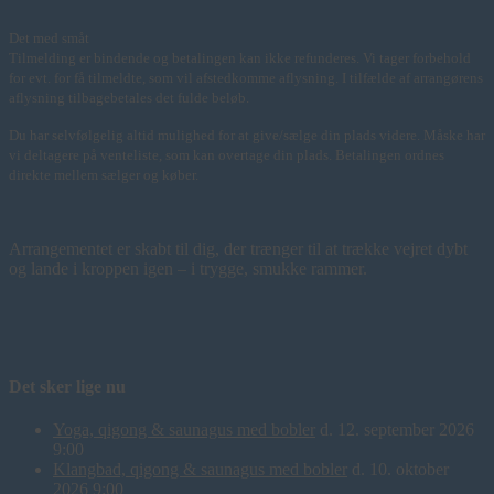
Det med småt
Tilmelding er bindende og betalingen kan ikke refunderes. Vi tager forbehold
for evt. for få tilmeldte, som vil afstedkomme aflysning. I tilfælde af arrangørens
aflysning tilbagebetales det fulde beløb.
Du har selvfølgelig altid mulighed for at give/sælge din plads videre. Måske har
vi deltagere på venteliste, som kan overtage din plads. Betalingen ordnes
direkte mellem sælger og køber.
Arrangementet er skabt til dig, der trænger til at trække vejret dybt
og lande i kroppen igen – i trygge, smukke rammer.
Det sker lige nu
Yoga, qigong & saunagus med bobler
d. 12. september 2026
9:00
Klangbad, qigong & saunagus med bobler
d. 10. oktober
2026 9:00