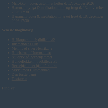
Marokko – yoga, qigong & kultur
d. 17. oktober 2026
Hammam, yoga & meditation m. te og frugt
d. 13. november
2026 17:30
Hammam, yoga & meditation m. te og frugt
d. 18. december
2026 17:30
Seneste blogindlæg
Helikopteren – lydbillede #2
Julemandens Hus
Men hvad siger Henrik…?
Hittebarnet i Uummannaq
At jobbe på børnehjemmet
Hundeflokken – lydbillede #1
Børnehjem – et hjem for børn
Mødet med Uummannaq
Den første gang
Testfarcen
Find vej