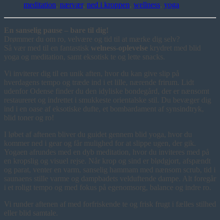
meditation
,
nærvær
,
ned i kroppen
,
wellness
,
yoga
En sanselig pause – bare til dig!
Drømmer du om ro, velvære og tid til at mærke dig selv?
Så vær med til en fantastisk
welness-oplevelse
krydret med blid
yoga og meditation, samt eksotisk te og lette snacks.
Vi inviterer dig til en unik aften, hvor du kan give slip på
hverdagens tempo og træde ind i et lille, nærende frirum. Lidt
udenfor Odense finder du den idyliske bondegård, der er nænsomt
restaureret og indrettet i smukkeste orientalske stil. Du bevæger dig
ind i en oase af eksotiske dufte, et bombardament af synsindtryk,
blid toner og ro!
I løbet af aftenen bliver du guidet gennem blid yoga, hvor du
kommer ned i gear og får mulighed for at slippe ugen, der gik.
Yogaen afrundes med en dyb meditation, hvor du inviteres med på
en kropslig og visuel rejse. Når krop og sind er blødgjort, afspændt
og parat, venter en varm, sanselig hammam med nænsom scrub, tid i
saunaens stille varme og dampbadets velduftende dampe. Alt foregår
i et roligt tempo og med fokus på egenomsorg, balance og indre ro.
Vi runder aftenen af med forfriskende te og frisk frugt i fælles stilhed
eller blid samtale.