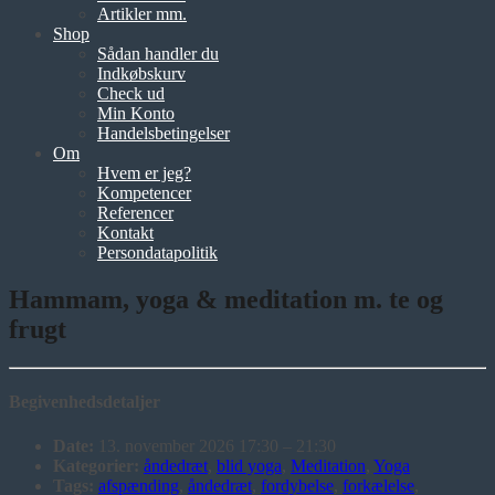
Artikler mm.
Shop
Sådan handler du
Indkøbskurv
Check ud
Min Konto
Handelsbetingelser
Om
Hvem er jeg?
Kompetencer
Referencer
Kontakt
Persondatapolitik
Hammam, yoga & meditation m. te og
frugt
Begivenhedsdetaljer
Date:
13. november 2026 17:30
–
21:30
Kategorier:
åndedræt
,
blid yoga
,
Meditation
,
Yoga
Tags:
afspænding
,
åndedræt
,
fordybelse
,
forkælelse
,