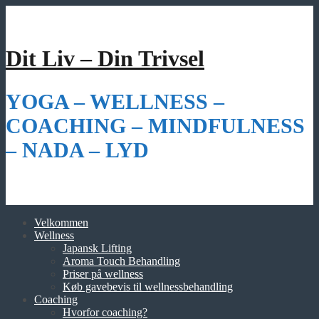
Videre
til
indhold
Dit Liv – Din Trivsel
YOGA – WELLNESS –
COACHING – MINDFULNESS
– NADA – LYD
Velkommen
Wellness
Japansk Lifting
Aroma Touch Behandling
Priser på wellness
Køb gavebevis til wellnessbehandling
Coaching
Hvorfor coaching?