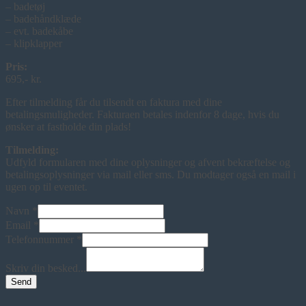
– badetøj
– badehåndklæde
– evt. badekåbe
– klipklapper
Pris:
695,- kr.
Efter tilmelding får du tilsendt en faktura med dine
betalingsmuligheder. Fakturaen betales indenfor 8 dage, hvis du
ønsker at fastholde din plads!
Tilmelding:
Udfyld formularen med dine oplysninger og afvent bekræftelse og
betalingsoplysninger via mail eller sms. Du modtager også en mail i
ugen op til eventet.
Navn
*
Email
*
Telefonnummer
*
Skriv din besked...
Send