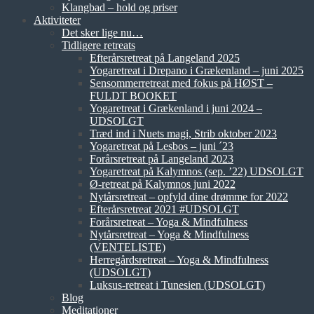
Klangbad – hold og priser
Aktiviteter
Det sker lige nu…
Tidligere retreats
Efterårsretreat på Langeland 2025
Yogaretreat i Drepano i Grækenland – juni 2025
Sensommerretreat med fokus på HØST –
FULDT BOOKET
Yogaretreat i Grækenland i juni 2024 –
UDSOLGT
Træd ind i Nuets magi, Strib oktober 2023
Yogaretreat på Lesbos – juni ´23
Forårsretreat på Langeland 2023
Yogaretreat på Kalymnos (sep. ’22) UDSOLGT
Ø-retreat på Kalymnos juni 2022
Nytårsretreat – opfyld dine drømme for 2022
Efterårsretreat 2021 #UDSOLGT
Forårsretreat – Yoga & Mindfulness
Nytårsretreat – Yoga & Mindfulness
(VENTELISTE)
Herregårdsretreat – Yoga & Mindfulness
(UDSOLGT)
Luksus-retreat i Tunesien (UDSOLGT)
Blog
Meditationer