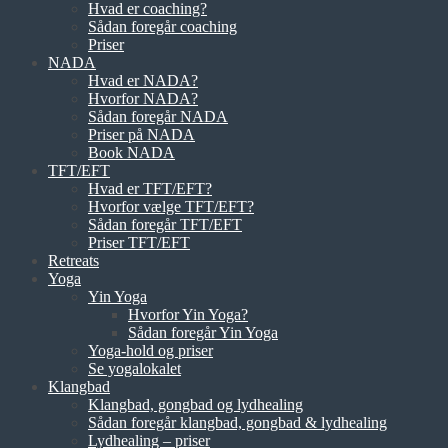
Hvad er coaching?
Sådan foregår coaching
Priser
NADA
Hvad er NADA?
Hvorfor NADA?
Sådan foregår NADA
Priser på NADA
Book NADA
TFT/EFT
Hvad er TFT/EFT?
Hvorfor vælge TFT/EFT?
Sådan foregår TFT/EFT
Priser TFT/EFT
Retreats
Yoga
Yin Yoga
Hvorfor Yin Yoga?
Sådan foregår Yin Yoga
Yoga-hold og priser
Se yogalokalet
Klangbad
Klangbad, gongbad og lydhealing
Sådan foregår klangbad, gongbad & lydhealing
Lydhealing – priser