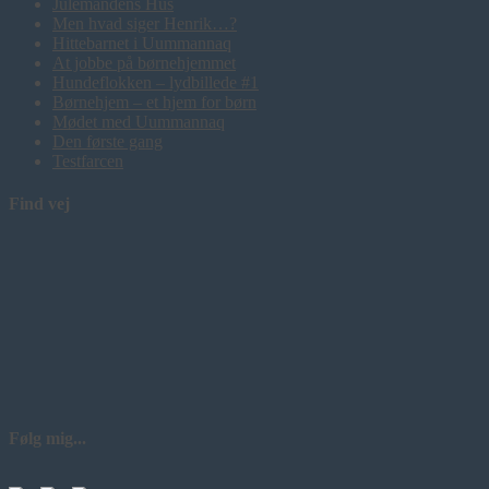
Julemandens Hus
Men hvad siger Henrik…?
Hittebarnet i Uummannaq
At jobbe på børnehjemmet
Hundeflokken – lydbillede #1
Børnehjem – et hjem for børn
Mødet med Uummannaq
Den første gang
Testfarcen
Find vej
Følg mig...