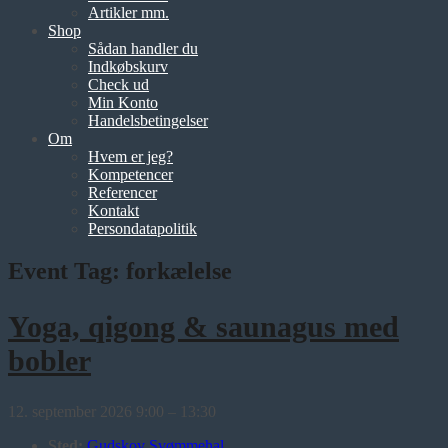
Artikler mm.
Shop
Sådan handler du
Indkøbskurv
Check ud
Min Konto
Handelsbetingelser
Om
Hvem er jeg?
Kompetencer
Referencer
Kontakt
Persondatapolitik
Event Tag:
forkælelse
Yoga, qigong & saunagus med
bobler
12. september 2026 9:00
–
13:30
Sted:
Gudskov Svømmehal