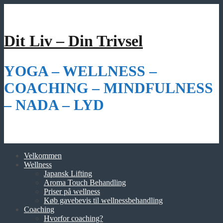
Videre
til
indhold
Dit Liv – Din Trivsel
YOGA – WELLNESS –
COACHING – MINDFULNESS
– NADA – LYD
Velkommen
Wellness
Japansk Lifting
Aroma Touch Behandling
Priser på wellness
Køb gavebevis til wellnessbehandling
Coaching
Hvorfor coaching?