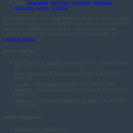
Tags:
afspænding
,
Blid Yoga
,
fordybelse
,
forkælelse
,
meditation
,
nærvær
,
wellness
En sanselig pause – bare til dig! Drømmer du om ro, velvære og tid
til at mærke dig selv? Så vær med til en fantastisk welness-oplevelse
krydret med blid yoga og meditation, samt eksotisk te og lette
snacks. Vi inviterer dig til en unik aften, hvor du kan give slip…
Hammam,
Continue reading
yoga
&
Det sker lige nu
meditation
m.
Yoga, qigong & saunagus med bobler
d. 12. september 2026
te
9:00
og
Klangbad, qigong & saunagus med bobler
d. 10. oktober
frugt
2026 9:00
Marokko – yoga, qigong & kultur
d. 17. oktober 2026
Hammam, yoga & meditation m. te og frugt
d. 13. november
2026 17:30
Hammam, yoga & meditation m. te og frugt
d. 18. december
2026 17:30
Seneste blogindlæg
Helikopteren – lydbillede #2