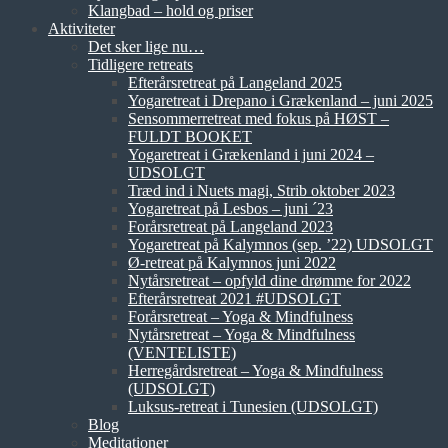
Klangbad – hold og priser
Aktiviteter
Det sker lige nu…
Tidligere retreats
Efterårsretreat på Langeland 2025
Yogaretreat i Drepano i Grækenland – juni 2025
Sensommerretreat med fokus på HØST –
FULDT BOOKET
Yogaretreat i Grækenland i juni 2024 –
UDSOLGT
Træd ind i Nuets magi, Strib oktober 2023
Yogaretreat på Lesbos – juni ´23
Forårsretreat på Langeland 2023
Yogaretreat på Kalymnos (sep. ’22) UDSOLGT
Ø-retreat på Kalymnos juni 2022
Nytårsretreat – opfyld dine drømme for 2022
Efterårsretreat 2021 #UDSOLGT
Forårsretreat – Yoga & Mindfulness
Nytårsretreat – Yoga & Mindfulness
(VENTELISTE)
Herregårdsretreat – Yoga & Mindfulness
(UDSOLGT)
Luksus-retreat i Tunesien (UDSOLGT)
Blog
Meditationer