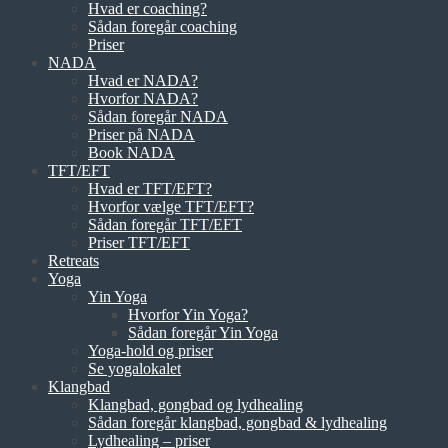
Hvad er coaching?
Sådan foregår coaching
Priser
NADA
Hvad er NADA?
Hvorfor NADA?
Sådan foregår NADA
Priser på NADA
Book NADA
TFT/EFT
Hvad er TFT/EFT?
Hvorfor vælge TFT/EFT?
Sådan foregår TFT/EFT
Priser TFT/EFT
Retreats
Yoga
Yin Yoga
Hvorfor Yin Yoga?
Sådan foregår Yin Yoga
Yoga-hold og priser
Se yogalokalet
Klangbad
Klangbad, gongbad og lydhealing
Sådan foregår klangbad, gongbad & lydhealing
Lydhealing – priser